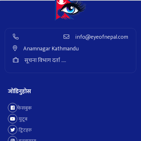
info@eyeofnepal.com
Anamnagar Kathmandu
सूचना विभाग दर्ता .....
जोडिनुहोस
फेसबुक
युटूब
ट्विटहरु