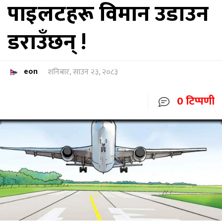
पाइलटहरू विमान उडाउन
डराउँछन् !
eon
शनिबार, साउन २३, २०८३
0 टिप्पणी