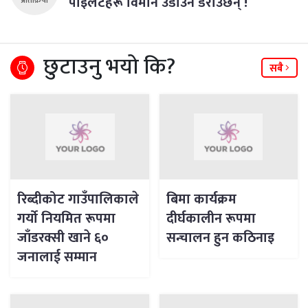
पाइलटहरू विमान उडाउन डराउँछन् !
प्रतिक्रिया
छुटाउनु भयो कि?
सबै
रिब्दीकोट गाउँपालिकाले
बिमा कार्यक्रम
गर्याे नियमित रूपमा
दीर्घकालीन रूपमा
जाँडरक्सी खाने ६०
सन्चालन हुन कठिनाइ
जनालाई सम्मान