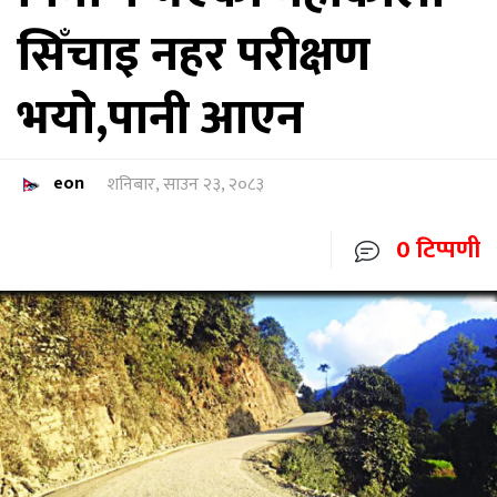
सिँचाइ नहर परीक्षण
भयो,पानी आएन
eon
शनिबार, साउन २३, २०८३
0 टिप्पणी