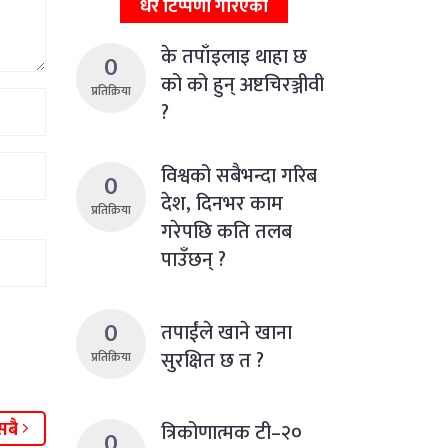
धेरै टिप्पणी गरिएका
के तपाँइलाइ थाहा छ
0
को को हुन् अष्टचिरञ्जीवी
प्रतिक्रिया
?
विश्वको सबैभन्दा गरिब
0
देश, दिनभर काम
प्रतिक्रिया
गरेपछि कति तलब
पाउँछन् ?
0
तपाईंले खाने खाना
सुरक्षित छ त ?
प्रतिक्रिया
सबै
त्रिकोणात्मक टी–२०
0