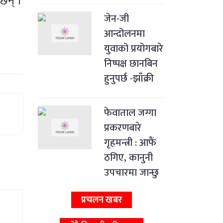
 छन् ।
जेन-जी
आन्दोलनमा
युवाको प्रयोगबारे
निष्पक्ष छानबिन
हुनुपर्छ -झाँक्री
फेवाताल जग्गा
प्रकरणबारे
गृहमन्त्री : आफैं
ठगिए, कानुनी
उपचारमा जान्छु
प्रचलन खबर