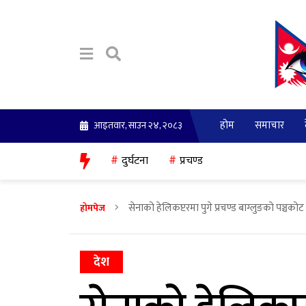
होम
समाचार
आइतवार, साउन २४, २०८३
दुर्घटना
प्रचण्ड
सेनाको हेलिकप्टरमा पुगे प्रचण्ड बाग्लुङको पञ्चकोट
होमपेज
देश