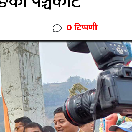
लुङको पञ्चकोट
0 टिप्पणी