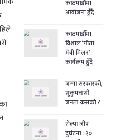
ार्मिक
काठमाडौंमा
आयोजना हुँदै
ु
हिले
काठमाडौँमा
गरी
विशाल ‘गीता
मैत्री मिलन’
कार्यक्रम हुँदै
जग्गा सरकारको,
सुकुमवासी
जनता कसको ?
िका
तन
रोल्पा जीप
दुर्घटना : २०