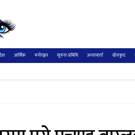
देश
आर्थिक
मनोरञ्जन
सूचना-प्रबिधि
अन्तरवार्ता
खेलकुद