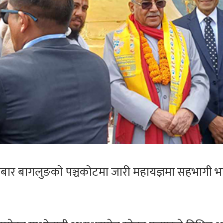
 शनिबार बागलुङको पञ्चकोटमा जारी महायज्ञमा सहभागी 