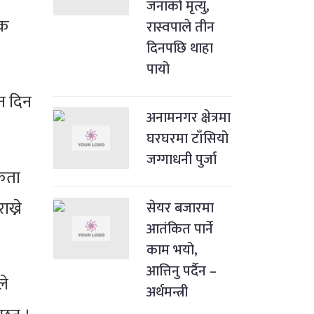
जनाको मृत्यु,
िक
रास्वपाले तीन
दिनपछि थाहा
पायो
न दिन
अनामनगर क्षेत्रमा
घरघरमा टाँसियो
जग्गाधनी पुर्जा
यकता
ख्ने
सेयर बजारमा
आतंकित पार्ने
काम भयो,
आत्तिनु पर्दैन –
ले
अर्थमन्त्री