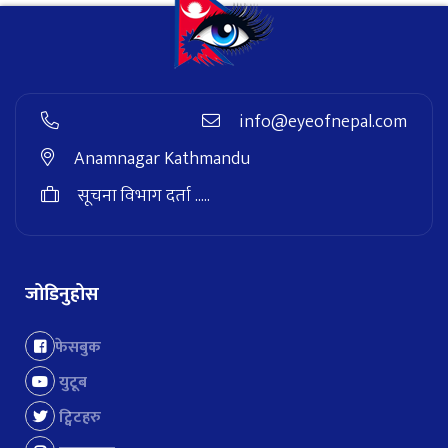
info@eyeofnepal.com
Anamnagar Kathmandu
सूचना विभाग दर्ता .....
जोडिनुहोस
फेसबुक
युटूब
ट्विटहरु