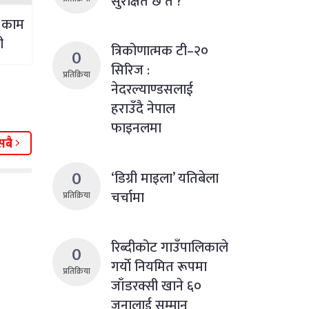
सुरक्षित छ त ?
े काम
ी
त्रिकोणात्मक टी–२०
0
सिरिज :
प्रतिक्रिया
नेदरल्याण्डसलाई
हराउँदै नेपाल
फाइनलमा
सबै
0
‘डिग्री माइला’ यतिबेला
चर्चामा
प्रतिक्रिया
रिब्दीकोट गाउँपालिकाले
0
गर्याे नियमित रूपमा
प्रतिक्रिया
जाँडरक्सी खाने ६०
जनालाई सम्मान