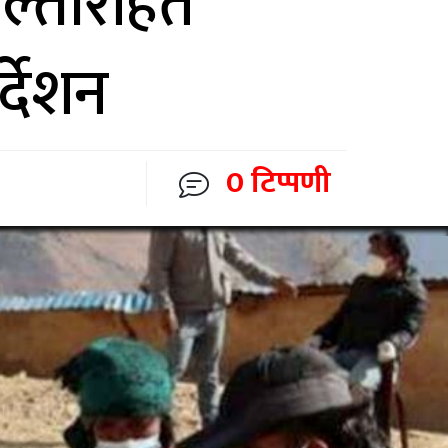
ल्तीरहित
्देशन
0 टिप्पणी