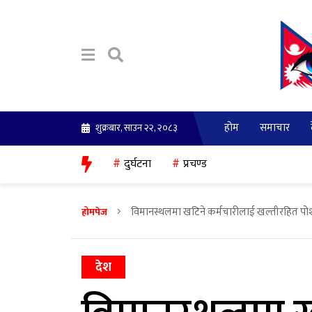
होम
समाचार
शुक्रबार, साउन २२, २०८३
दुर्घटना
प्रचण्ड
विमानस्थलमा खटिने कर्मचारीलाई खल्तीरहित पो
होमपेज
देश