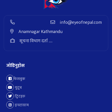
info@eyeofnepal.com
Anamnagar Kathmandu
सूचना विभाग दर्ता .....
जोडिनुहोस
फेसबुक
युटूब
ट्विटहरु
इन्स्टाग्राम