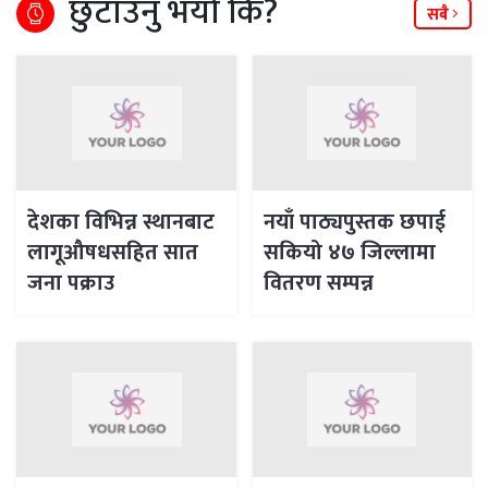
छुटाउनु भयो कि?
सबै
देशका विभिन्न स्थानबाट
नयाँ पाठ्यपुस्तक छपाई
लागूऔषधसहित सात
सकियो ४७ जिल्लामा
जना पक्राउ
वितरण सम्पन्न