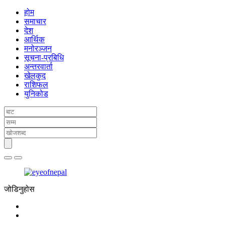
होम
समाचार
देश
आर्थिक
मनोरञ्जन
सूचना-प्रबिधि
अन्तरवार्ता
खेलकुद
राशिफल
युनिकोड
जोडिनुहोस