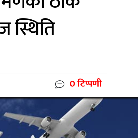
 भ्रमणको ठीक
 स्थिति
0 टिप्पणी