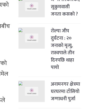
िएको
सुकुमवासी
जनता कसको ?
ेशबीच
रोल्पा जीप
दुर्घटना : २०
जनाको मृत्यु,
रास्वपाले तीन
दिनपछि थाहा
ाएको
पायो
ामेल
अनामनगर क्षेत्रमा
घरघरमा टाँसियो
जग्गाधनी पुर्जा
ूले