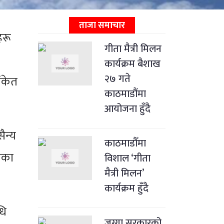
ताजा समाचार
हरू
गीता मैत्री मिलन
कार्यक्रम बैशाख
२७ गते
ंकेत
काठमाडौंमा
आयोजना हुँदै
ैन्य
काठमाडौँमा
खेका
विशाल ‘गीता
मैत्री मिलन’
कार्यक्रम हुँदै
धि
जग्गा सरकारको,