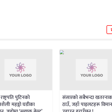
राष्ट्रपति पुटिनको
संसारको सबैभन्दा खतरना
शैलीः महङ्गो घडीका
ठाउँ, जहाँ पाइलटहरू विमा
, जुडोमा ‘ब्ल्याक बेल्ट’
उडाउन डराउँछन् !