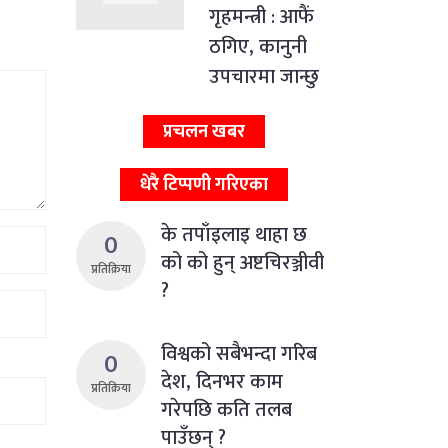
गृहमन्त्री : आफैं
ठगिए, कानुनी
उपचारमा जान्छु
प्रचलन खबर
धेरै टिप्पणी गरिएका
के तपाँइलाइ थाहा छ
0
को को हुन् अष्टचिरञ्जीवी
प्रतिक्रिया
?
विश्वको सबैभन्दा गरिब
0
देश, दिनभर काम
प्रतिक्रिया
गरेपछि कति तलब
पाउँछन् ?