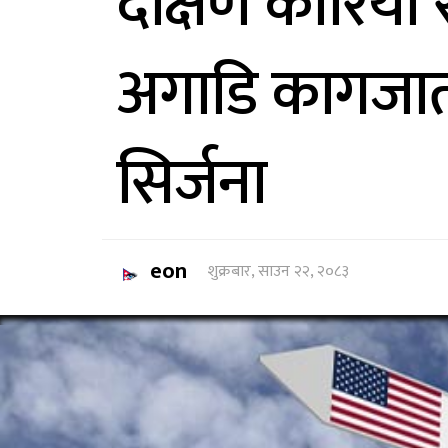
दक्षिण कोरिया 
अगाडि कागजात
सिर्जना
eon
शुक्रबार, साउन २२, २०८३