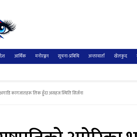
देश
आर्थिक
मनोरञ्जन
सूचना-प्रबिधि
अन्तरवार्ता
खेलकुद
ीक अगाडि कागजातहरू लिक हुँदा असहज स्थिति सिर्जना